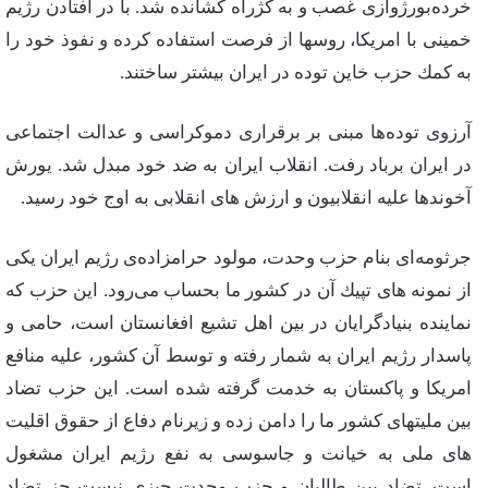
خرده‌بورژوازی‌ غصب‌ و به‌ كژراه‌ كشانده‌ شد. با در افتادن‌ رژیم‌
خمینی‌ با امریكا، روسها از فرصت‌ استفاده‌ كرده‌ و نفوذ خود را
به‌ كمك‌ حزب‌ خاین‌ توده‌ در ایران‌ بیشتر ساختند.
آرزوی‌ توده‌ها مبنی‌ بر برقراری‌ دموكراسی‌ و عدالت‌ اجتماعی‌
در ایران‌ برباد رفت‌. انقلاب‌ ایران‌ به‌ ضد خود مبدل‌ شد. یورش‌
آخوندها علیه‌ انقلابیون‌ و ارزش‌ های‌ انقلابی‌ به‌ اوج‌ خود رسید.
جرثومه‌ای‌ بنام‌ حزب‌ وحدت‌، مولود حرامزاده‌ی‌ رژیم‌ ایران‌ یكی‌
از نمونه‌ های‌ تپیك‌ آن‌ در كشور ما بحساب‌ می‌رود. این‌ حزب‌ كه‌
نماینده‌ بنیادگرایان‌ در بین‌ اهل‌ تشیع‌ افغانستان‌ است‌، حامی‌ و
پاسدار رژیم‌ ایران‌ به‌ شمار رفته‌ و توسط‌ آن‌ كشور، علیه‌ منافع‌
امریكا و پاكستان‌ به‌ خدمت‌ گرفته‌ شده‌ است‌. این‌ حزب‌ تضاد
بین‌ ملیتهای‌ كشور ما را دامن‌ زده‌ و زیرنام‌ دفاع‌ از حقوق‌ اقلیت‌
های‌ ملی‌ به‌ خیانت‌ و جاسوسی‌ به‌ نفع‌ رژیم‌ ایران‌ مشغول‌
است‌. تضاد بین‌ طالبان‌ و حزب‌ وحدت‌ چیزی‌ نیست‌ جز تضاد