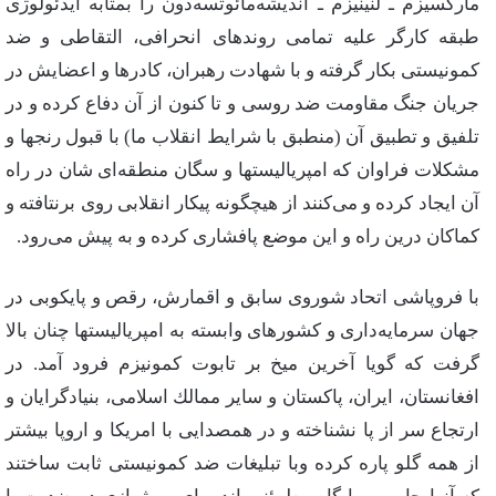
ماركسیزم‌ ـ لنینیزم‌ ـ اندیشه‌مائوتسه‌دون‌ را بمثابه‌ ایدئولوژی‌
طبقه‌ كارگر علیه‌ تمامی‌ روندهای‌ انحرافی‌، التقاطی‌ و ضد
كمونیستی‌ بكار گرفته‌ و با شهادت‌ رهبران‌، كادرها و اعضایش‌ در
جریان‌ جنگ‌ مقاومت‌ ضد روسی‌ و تا كنون‌ از آن‌ دفاع‌ كرده‌ و در
تلفیق‌ و تطبیق‌ آن‌ (منطبق‌ با شرایط‌ انقلاب‌ ما) با قبول‌ رنجها و
مشكلات‌ فراوان‌ كه‌ امپریالیستها و سگان‌ منطقه‌ای‌ شان‌ در راه‌
آن‌ ایجاد كرده‌ و می‌كنند از هیچگونه‌ پیكار انقلابی‌ روی‌ برنتافته‌ و
كماكان‌ درین‌ راه‌ و این‌ موضع‌ پافشاری‌ كرده‌ و به‌ پیش‌ می‌رود.
با فروپاشی‌ اتحاد شوروی‌ سابق‌ و اقمارش‌، رقص‌ و پایكوبی‌ در
جهان‌ سرمایه‌داری‌ و كشورهای‌ وابسته‌ به‌ امپریالیستها چنان‌ بالا
گرفت‌ كه‌ گویا آخرین‌ میخ‌ بر تابوت‌ كمونیزم‌ فرود آمد. در
افغانستان‌، ایران‌، پاكستان‌ و سایر ممالك‌ اسلامی‌، بنیادگرایان‌ و
ارتجاع‌ سر از پا نشناخته‌ و در همصدایی‌ با امریكا و اروپا بیشتر
از همه‌ گلو پاره‌ كرده‌ وبا تبلیغات‌ ضد كمونیستی‌ ثابت‌ ساختند