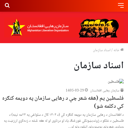
خانه
/
اسناد سازمان
اسناد سازمان
سازمان رهایی افغانستان
1405-03-29
فلسطین یم (هغه شعر چې د رهایی سازمان په دویمه کنګره
کې دکلمه شو)
د افغانستان د رهایي سازمان په دویمه کنګره کې (د ۱۴۰۴ کال د سلواغې په ۲۴مه نېټه) د
فلسطین د خلکو د ژوندبښونکي غورځنګ یاد او درناوی او له هغه څخه د زده‌کړې ارزښت په
ویناوو، شعرونو، پوسټرونو، انځورونو او…