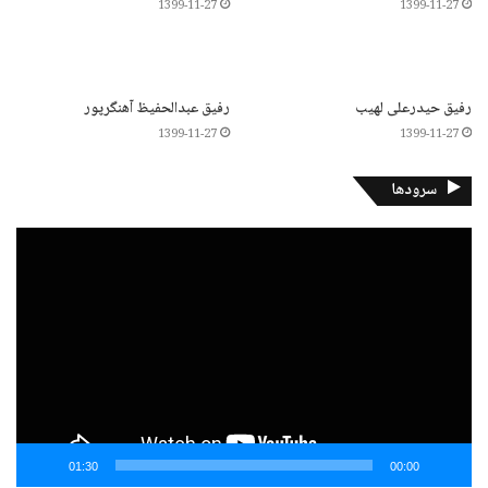
1399-11-27
1399-11-27
رفیق حیدرعلی لهیب
رفیق عبدالحفیظ آهنگرپور
1399-11-27
1399-11-27
سرودها
نمایشگر
ویدیو
01:30
00:00