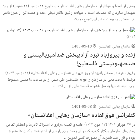
جمعی از اعضا و هواداران «سازمان رهایی افغانستان» به تاریخ ۱۲ نوامبر (۲۱ عقرب) از روز
شهیدان سازمان که مصادف است با شهادت رفیق داکتر فیض احمد و هشت تن از همرزمانش،
طی محفلی یادبود نمودند. این تجمع در یک…
سازمان رهایی افغانستان
1403-09-13
زنده و پیروزباد نبرد آزادیبخش ضدامپریالیستی و
ضدصهیونیستی فلسطین!
رفیق سعید در محفل یادبود از روز شهیدان «سازمان رهایی افغانستان» (۱۲ نوامبر ۲۰۲۴)
مرتبط با بحث‌هایی در سازمان راجع به فلسطین طی بیش از دو ساعت ماحصلی مبسوط
ارایه نمود که تنها به نقل فشرده قسمت‌هایی از آن اکتفا…
سازمان رهایی افغانستان
1401-09-08
کنفرانس فوق‌العاده «سازمان رهایی افغانستان»
در ۲۷ جوزای ۱۴۰۱ (۱۷ جون ۲۰۲۲) جلسه‌‌ی کمیته مرکزی با اشتراک کادرها و اعضای تمامی
بخش‌های سازمان برگزار گردید که در آن بحث روی پاره‌ای از اشتباهات و کمبودها متمرکز
بوده و قرار شد فشرده‌ آن بصورت کتبی تدوین…