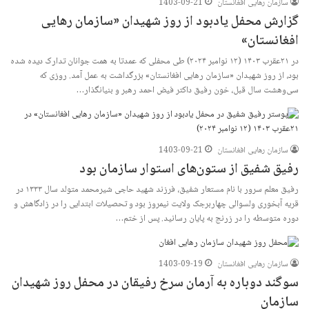
سازمان رهایی افغانستان
1403-09-21
گزارش محفل یادبود از روز شهیدان «سازمان رهایی
افغانستان»
در ۲۱عقرب ۱۴۰۳ (۱۲ نوامبر ۲۰۲۴) طی محفلی که عمدتا به همت جوانان تدارک دیده شده
بود، از روز شهیدان «سازمان رهایی افغانستان» بزرگداشت به عمل آمد. روزی که
سی‌وهشت سال قبل، خون رفیق داکتر فیض احمد رهبر و بنیانگذار…
سازمان رهایی افغانستان
1403-09-21
رفیق شفیق از ستون‌های استوار سازمان بود
رفیق معلم سرور با نام مستعار شفیق، فرزند شهید حاجی شیرمحمد متولد سال ۱۳۳۳ در
قریه آبخوری ولسوالی چهاربرجک ولایت نیمروز بود و تحصیلات ابتدایی را در زادگاهش و
دوره متوسطه را در زرنج به پایان رسانید. پس از ختم…
سازمان رهایی افغانستان
1403-09-19
سوگند دوباره به آرمان سرخ رفیقان در محفل روز شهیدان
سازمان