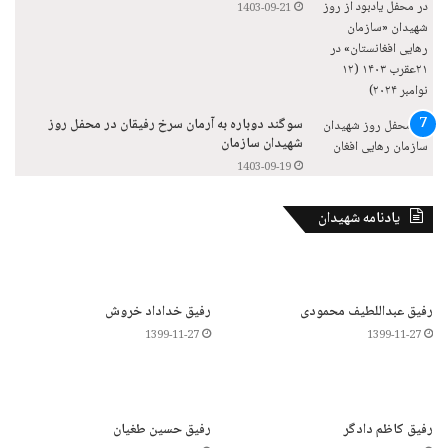
1403-09-21
سوگند دوباره به آرمان سرخ رفیقان در محفل روز
شهیدان سازمان
1403-09-19
یادنامه شهیدان
رفیق عبداللطیف محمودی
رفیق خداداد خروش
1399-11-27
1399-11-27
رفیق کاظم دادگر
رفیق حسین طغیان