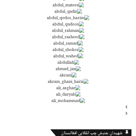
شهیدان جنبش چپ انقلابی افغانستان