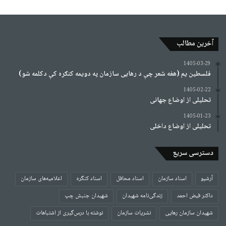
آخرین مطالب
1405-03-29
فلسطین یم (هغه شعر چې د رهایی سازمان په دویمه کنګره کې دکلمه شو)
1405-02-22
تحلیلی از اوضاع جهانی
1405-01-23
تحلیلی از اوضاع داخلی
دسترسی سریع
آرشیو
اسناد سازمان
اسناد محافل
اسناد کنگره
اعلامیه‌های سازمان
داکتر فیض احمد
زندگی‌نامه شهیدان
شهیدان جنبش چپ
شهیدان سازمان رهایی
نشریات سازمان
نوشته با درس‌گیری از اشتباهات