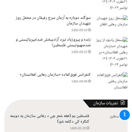
سوگند دوباره به آرمان سرخ رفیقان در محفل روز
شهیدان سازمان
1403-09-19
زنده و پیروزباد نبرد آزادیبخش ضدامپریالیستی و
ضدصهیونیستی فلسطین!
1403-09-13
کنفرانس فوق‌العاده «سازمان رهایی افغانستان»
1401-09-08
نشریات سازمان
فلسطین یم (هغه شعر چې د رهایی سازمان په دویمه
کنګره کې دکلمه شو)
1405-03-29