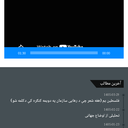
01:30
00:00
آخرین مطالب
1405-03-29
فلسطین یم (هغه شعر چې د رهایی سازمان په دویمه کنګره کې دکلمه شو)
1405-02-22
تحلیلی از اوضاع جهانی
1405-01-23