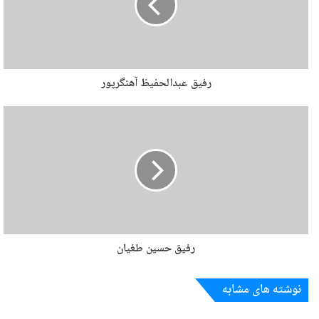
رفیق عبدالحفیظ آهنگرپور
رفیق حسین طغیان
نوشته های مشابه