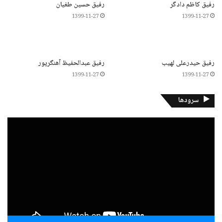
رفیق کاظم دادگر
رفیق حسین طغیان
1399-11-27
1399-11-27
رفیق حیدرعلی لهیب
رفیق عبدالحفیظ آهنگرپور
1399-11-27
1399-11-27
سرودها
نمایشگر
ویدیو