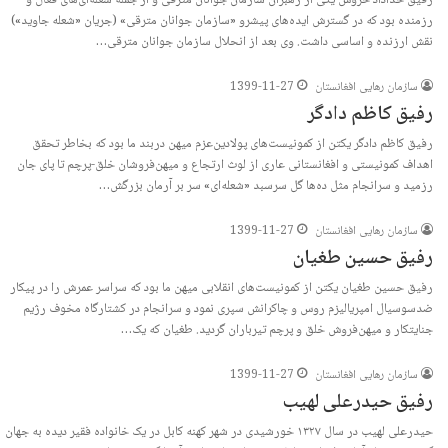
رفیق خداداد خروش یکی از رهبران سازمان جوانان مترقی و از جمله شعله‌ای‌های فعال و
رزمنده بود که در گسترش ایده‌های پیشرو «سازمان جوانان مترقی» (جریان «شعله جاوید»)
نقش ارزنده و اساسی داشت. وی بعد از انحلال سازمان جوانان مترقی…
سازمان رهایی افغانستان
1399-11-27
رفیق کاظم دادگر
رفیق کاظم دادگر یکتن از کمونیست‌های پولادین‌عزم میهن دربند ما بود که بخاطر تحقق
اهداف کمونیستی‌ و افغانستانی عاری از لوث ارتجاع و میهن‌فروشان خلق-پرچم تا پای جان
رزمید و سرانجام مثل ده‌ها گل سرسبد «شعله‌ا‌ی» سر بر آرمان بزرگش…
سازمان رهایی افغانستان
1399-11-27
رفیق حسین طغیان
رفیق حسین طغیان یکتن از کمونیست‌های انقلابی میهن ما بود که سراسر عمرش را در پیکار
ضدسوسیال امپریالیزم روس و چاکرانش سپری نمود و سرانجام در کشتارگاه مخوف رژیم
جنایتکار و میهن‌فروش خلق و پرچم تیرباران گردید. طغیان که یک…
سازمان رهایی افغانستان
1399-11-27
رفیق حیدرعلی لهیب
حیدرعلی لهیب در سال ١٣٢٧ خورشیدی در شهر کهنه کابل در یک خانواده‌ فقیر دیده به جهان