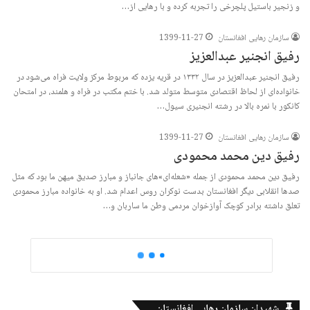
و زنجیر باستیل پلچرخی را تجربه کرده و با رهایی از…
سازمان رهایی افغانستان
1399-11-27
رفیق انجنیر عبدالعزیز
رفیق انجنیر عبدالعزیز در سال ١٣٣٢ در قریه یزده که مربوط مرکز ولایت فراه می‌شود در
خانواده‌ا‌ی از لحاظ اقتصادی متوسط متولد شد. با ختم مکتب در فراه و هلمند، در امتحان
کانکور با نمره بالا در رشته انجنیری سیول…
سازمان رهایی افغانستان
1399-11-27
رفیق دین محمد محمودی
رفیق دین محمد محمودی از جمله «شعله‌ای»های جانباز و مبارز صدیق میهن ما بود که مثل
صدها انقلابی دیگر افغانستان بدست نوکران روس اعدام شد. او به خانواده مبارز محمودی
تعلق داشته برادر کوچک آوازخوان مردمی وطن ما ساربان و…
شهیدان سازمان رهایی افغانستان