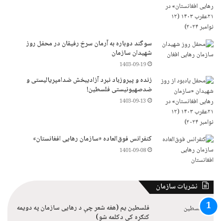
سوگند دوباره به آرمان سرخ رفیقان در محفل روز
شهیدان سازمان
1403-09-19
زنده و پیروزباد نبرد آزادیبخش ضدامپریالیستی و
ضدصهیونیستی فلسطین!
1403-09-13
کنفرانس فوق‌العاده «سازمان رهایی افغانستان»
1401-09-08
نشریات سازمان
فلسطین یم (هغه شعر چې د رهایی سازمان په دویمه
کنګره کې دکلمه شو)