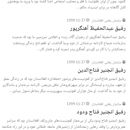
گشود. چون از آوان طفولیت با فقر و مصایب اجتماعی آشنا گشته بود با ورود به پوهنتون
کابل آگاهانه در برابر استبداد حاکم…
سازمان رهایی افغانستان
1399-11-27
رفیق عبدالحفیظ آهنگرپور
رفیق عبدالحفیظ آهنگرپور از رهبران آگاه، زبده و انقلابی سرزمین ما بود که منحیث
سازمانده شجاع کارنامه درخشانی از خود برجا گذاشت. او طعم تلخ زندگی پرمشقت
زحمتکشان را با کار در کوره‌ی آهنگری پدر تجربه کرد و فشار کار…
سازمان رهایی افغانستان
1399-11-27
رفیق انجنیر فتاح‌الدین
رفیق انجنیر فتاح‌الدین از کمونیست‌های پرشور «شعله‌ای» افغانستان بود که در زندگی مملو
از تعهد، مبارزه و ایستادگی در برابر میهن‌فروشان خلقی-پرچمی، کارنامه درخشان و ماندگاری
از خود به جا گذاشت. او مثل هزاران کمونیست میهن‌پرست دیگر بخاطر تحول بنیادی…
سازمان رهایی افغانستان
1399-11-27
رفیق انجنیر فتاح ودود
رفیق انجنیر فتاح ودود یکی از بی‌شمار کمونیست‌های جان‌برکف افغانستان بود که سراسر
عمر پربارش را وقف رهایی زحمتکشان از زنجیرهای جامعه طبقاتی نمود و در این راه شکنجه