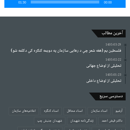
01:30
00:00
آخرین مطالب
1405-03-29
فلسطین یم (هغه شعر چې د رهایی سازمان په دویمه کنګره کې دکلمه شو)
1405-02-22
تحلیلی از اوضاع جهانی
1405-01-23
تحلیلی از اوضاع داخلی
دسترسی سریع
آرشیو
اسناد سازمان
اسناد محافل
اسناد کنگره
اعلامیه‌های سازمان
داکتر فیض احمد
زندگی‌نامه شهیدان
شهیدان جنبش چپ