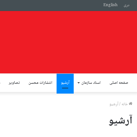
دری
English
صفحه اصلی
اسناد سازمان
آرشیو
انتشارات محسن
تصاویر
س
خانه
/
آرشیو
آرشیو