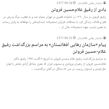
سازمان رهایی افغانستان
1377-06-24
یادی از رفیق غلام‌حسین فروتن
رفیق فروتن در سال ١٢٩٠ در خانواده فقیری در تهران متولد شد و به تعقیب مرگ پدرش در
فقر و فلاکت زندگی کرد. با مشکلات فراوان تحصیلات ابتدائیه‌اش را موفقانه به پایان رساند،
به همین ترتیب جهت تحصیلات عالی از…
سازمان رهایی افغانستان
1377-06-21
پیام «سازمان رهایی افغانستان» به مراسم بزرگداشت رفیق
غلام-حسین فروتن
به مراسم بزرگداشت رفیق غلام محسن فروتن به تاریخ ۸ اگست ۱۹۹۸ رفیق داکتر
غلام‌حسین فروتن از رهبران پرولتری و محبوب ایران که عمری بخاطر آزادی ملتش با ایمان
خلل‌ناپذیر و استوار رزمید، در سن ۸۷ سالگی در آلمان درگذشت.…