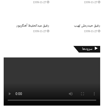
1399-11-27
1399-11-27
رفیق حیدرعلی لهیب
رفیق عبدالحفیظ آهنگرپور
1399-11-27
1399-11-27
سرودها