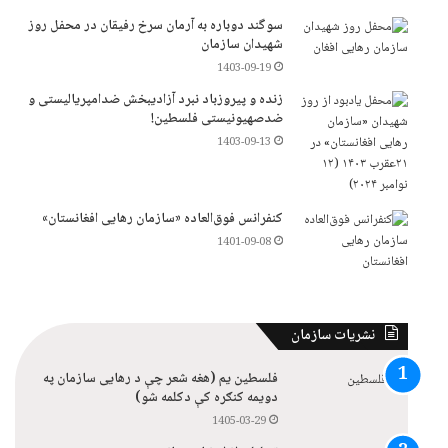
سوگند دوباره به آرمان سرخ رفیقان در محفل روز
شهیدان سازمان
1403-09-19
زنده و پیروزباد نبرد آزادیبخش ضدامپریالیستی و
ضدصهیونیستی فلسطین!
1403-09-13
کنفرانس فوق‌العاده «سازمان رهایی افغانستان»
1401-09-08
نشریات سازمان
فلسطین یم (هغه شعر چې د رهایی سازمان په
دویمه کنګره کې دکلمه شو)
1405-03-29