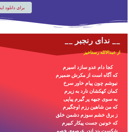
برای دانلود ای
__ ندای رنجبر __
از عبدالالله رستاخیز