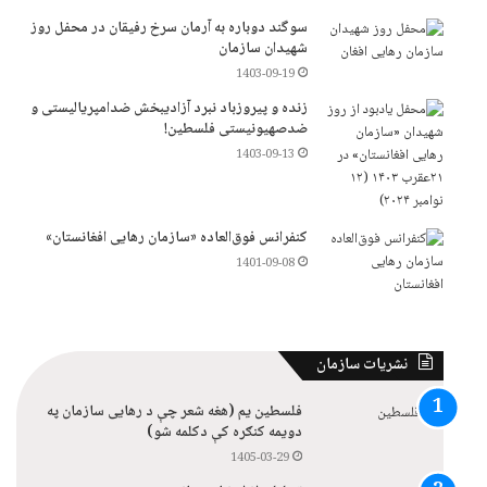
سوگند دوباره به آرمان سرخ رفیقان در محفل روز
شهیدان سازمان
1403-09-19
زنده و پیروزباد نبرد آزادیبخش ضدامپریالیستی و
ضدصهیونیستی فلسطین!
1403-09-13
کنفرانس فوق‌العاده «سازمان رهایی افغانستان»
1401-09-08
نشریات سازمان
فلسطین یم (هغه شعر چې د رهایی سازمان په
دویمه کنګره کې دکلمه شو)
1405-03-29