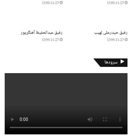
1399-11-27
1399-11-27
رفیق حیدرعلی لهیب
رفیق عبدالحفیظ آهنگرپور
1399-11-27
1399-11-27
سرودها