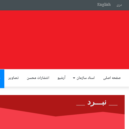
دری
English
صفحه اصلی
اسناد سازمان
آرشیو
انتشارات محسن
تصاویر
س
__ نبـــرد __