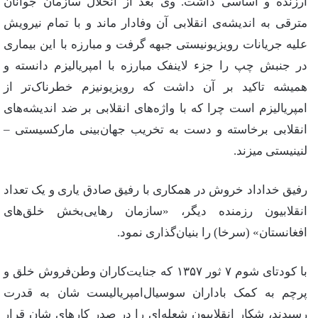
ارزنده و اساسی داشت. وی بعد از انحلال سازمان جوانان
مترقی به اندیشه‌ی انقلابی آن وفادار ماند و با تمام نیرویش
علیه جریانات رویزیونیستی جبهه گرفت و مبارزه با این بیماری
در جنبش چپ را جزء لاینفک مبارزه با امپریالیزم دانسته و
همیشه تاکید بر آن داشت که رویزیونیزم خطرناک‌تر از
امپریالیزم است چرا که با واژه‌های انقلابی بر ضد اندیشه‌های
انقلابی برخاسته و دست به تخریب جهان‌بینی مارکسیستی –
لنینیستی میزند.
رفیق خداداد خروش در همکاری با رفیق صادق یاری و یک تعداد
انقلابیون رزمنده دیگر، «سازمان رهایی‌بخش خلق‌های
افغانستان» (سرخا) را بنیان‌گذاری نمود.
با کودتای شوم ۷ ثور ۱۳۵۷ که جنایت‌کاران وطن‌فروش خلق و
پرچم به کمک باداران سوسیال‌امپریالیست شان به قدرت
رسیدند، شکار انقلابیون شعله‌ای را در صدر کارهای شان قرار