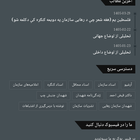
آخرین مطالب
1405-03-29
فلسطین یم (هغه شعر چې د رهایی سازمان په دویمه کنګره کې دکلمه شو)
1405-02-22
تحلیلی از اوضاع جهانی
1405-01-23
تحلیلی از اوضاع داخلی
دسترسی سریع
آرشیو
اسناد سازمان
اسناد محافل
اسناد کنگره
اعلامیه‌های سازمان
داکتر فیض احمد
زندگی‌نامه شهیدان
شهیدان جنبش چپ
شهیدان سازمان رهایی
نشریات سازمان
نوشته با درس‌گیری از اشتباهات
ما را در فیسبوک دنبال کنید
در فیس بوک به ما بپیوندید