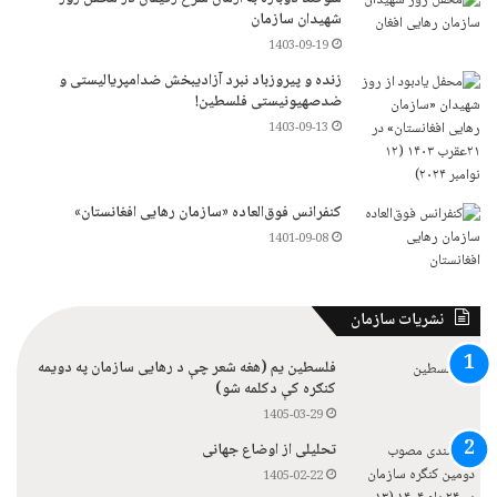
شهیدان سازمان
1403-09-19
زنده و پیروزباد نبرد آزادیبخش ضدامپریالیستی و
ضدصهیونیستی فلسطین!
1403-09-13
کنفرانس فوق‌العاده «سازمان رهایی افغانستان»
1401-09-08
نشریات سازمان
فلسطین یم (هغه شعر چې د رهایی سازمان په دویمه
کنګره کې دکلمه شو)
1405-03-29
تحلیلی از اوضاع جهانی
1405-02-22