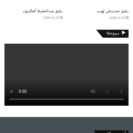
رفیق حیدرعلی لهیب
رفیق عبدالحفیظ آهنگرپور
1399-11-27
1399-11-27
سرودها