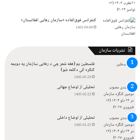
کنفرانس فوق‌العاده «سازمان رهایی افغانستان»
1401-09-08
نشریات سازمان
فلسطین یم (هغه شعر چې د رهایی سازمان په دویمه
کنګره کې دکلمه شو)
1405-03-29
تحلیلی از اوضاع جهانی
1405-02-22
تحلیلی از اوضاع داخلی
1405-01-23