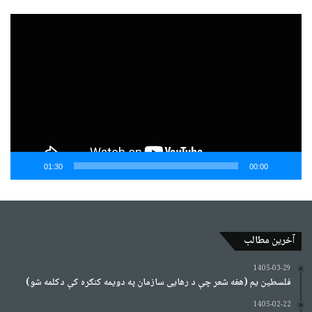
نمایشگر
ویدیو
01:30
00:00
آخرین مطالب
1405-03-29
فلسطین یم (هغه شعر چې د رهایی سازمان په دویمه کنګره کې دکلمه شو)
1405-02-22